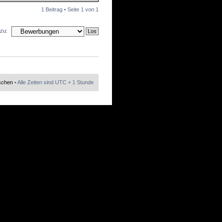
1 Beitrag • Seite
1
von
1
zu:
öschen
• Alle Zeiten sind UTC + 1 Stunde