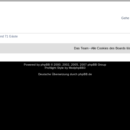
Gehe 
 und 71 Gäste
Das Team
•
Alle Cookies des Boards l
Powered by
phpBB
© 2000, 2002, 2005, 2007 phpBB Group
ProNight Style by
ModphpBB3
Deutsche Übersetzung durch
phpBB.de