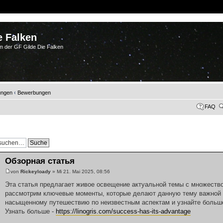
e Falken
m der GF Gilde Die Falken
ungen
‹
Bewerbungen
FAQ
Обзорная статья
von
Rickeyloady
» Mi 21. Mai 2025, 08:56
Эта статья предлагает живое освещение актуальной темы с множеств
рассмотрим ключевые моменты, которые делают данную тему важной и
насыщенному путешествию по неизвестным аспектам и узнайте больше
Узнать больше -
https://linogris.com/success-has-its-advantage