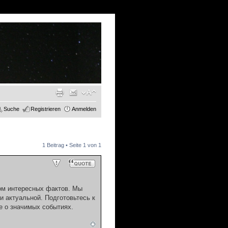
Suche
Registrieren
Anmelden
1 Beitrag • Seite
1
von
1
ом интересных фактов. Мы
 актуальной. Подготовьтесь к
 о значимых событиях.