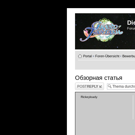
Di
Foru
Portal
»
Foren-Übersicht
‹
Bewerb
Обзорная статья
Antwort schreiben
Rickeyloady