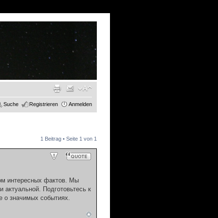
Suche
Registrieren
Anmelden
1 Beitrag • Seite
1
von
1
ом интересных фактов. Мы
 актуальной. Подготовьтесь к
 о значимых событиях.