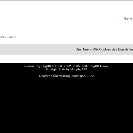
Gehe 
 und 7 Gäste
Das Team
•
Alle Cookies des Boards l
Powered by
phpBB
© 2000, 2002, 2005, 2007 phpBB Group
ProNight Style by
ModphpBB3
Deutsche Übersetzung durch
phpBB.de