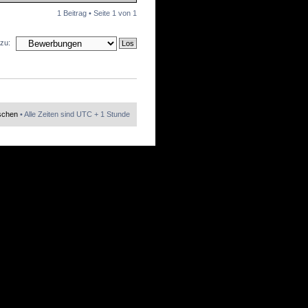
1 Beitrag • Seite
1
von
1
zu:
öschen
• Alle Zeiten sind UTC + 1 Stunde