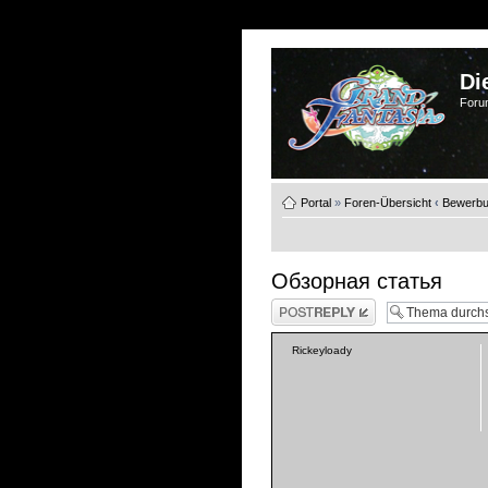
Di
Foru
Portal
»
Foren-Übersicht
‹
Bewerb
Обзорная статья
Antwort schreiben
Rickeyloady