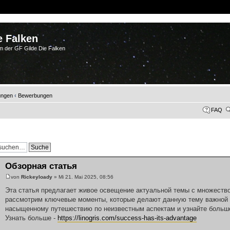
e Falken
m der GF Gilde Die Falken
ungen
‹
Bewerbungen
FAQ
Обзорная статья
von
Rickeyloady
» Mi 21. Mai 2025, 08:56
Эта статья предлагает живое освещение актуальной темы с множеств
рассмотрим ключевые моменты, которые делают данную тему важной и
насыщенному путешествию по неизвестным аспектам и узнайте больше
Узнать больше -
https://linogris.com/success-has-its-advantage