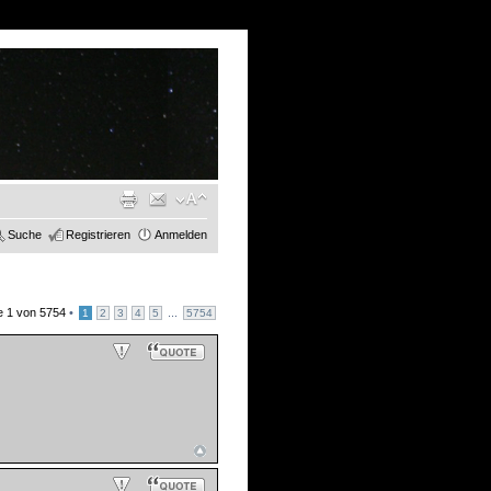
Suche
Registrieren
Anmelden
te
1
von
5754
•
...
1
2
3
4
5
5754