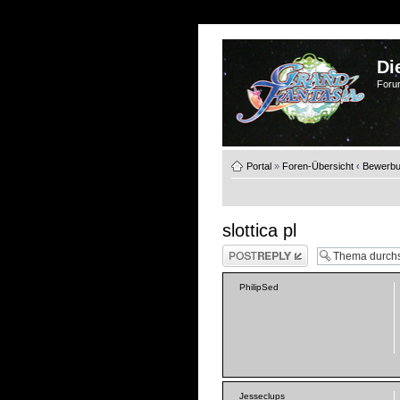
Di
Foru
Portal
»
Foren-Übersicht
‹
Bewerb
slottica pl
Antwort schreiben
PhilipSed
Jesseclups