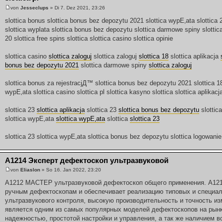
von
Jesseclups
» Di 7. Dez 2021, 23:26
slottica bonus slottica bonus bez depozytu 2021 slottica wypЕ‚ata slottica 23
slottica wyplata slottica bonus bez depozytu slottica darmowe spiny slottic
20 slottica free spins slottica slottica casino slottica opinie
slottica casino
slottica zaloguj
slottica zaloguj
slottica 18
slottica aplikacja
bonus bez depozytu 2021
slottica darmowe spiny
slottica zaloguj
slottica bonus za rejestracjД™ slottica bonus bez depozytu 2021 slottica 18 
wypЕ‚ata slottica casino slottica pl slottica kasyno slottica slottica aplikacj
slottica 23
slottica aplikacja
slottica 23
slottica bonus bez depozytu
slottic
slottica wypЕ‚ata
slottica wypЕ‚ata
slottica
slottica 23
slottica 23 slottica wypЕ‚ata slottica bonus bez depozytu slottica logowanie 
А1214 Эксперт дефектоскоп ультразвуковой
von
Eliaslon
» So 16. Jan 2022, 23:20
А1212 МАСТЕР ультразвуковой дефектоскоп общего применения. А12
ручным дефектоскопам и обеспечивает реализацию типовых и специа
ультразвукового контроля, высокую производительность и точность 
является одним из самых популярных моделей дефектоскопов на рынк
надежностью, простотой настройки и управления, а так же наличием 