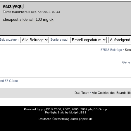
aazuyaquj
von
MarkPherb
» Di 5. Apr 2022, 02:43
cheapest sildenafil 100 mg uk
 Zeit anzeigen:
Sortiere nach
57533 Beiträge •
Sei
Gehe 
 und 87 Gäste
Das Team
•
Alle Cookies des Boards l
Powered by
phpBB
© 2000, 2002, 2005, 2007 phpBB Group
ProNight Style by
ModphpBB3
Deutsche Übersetzung durch
phpBB.de