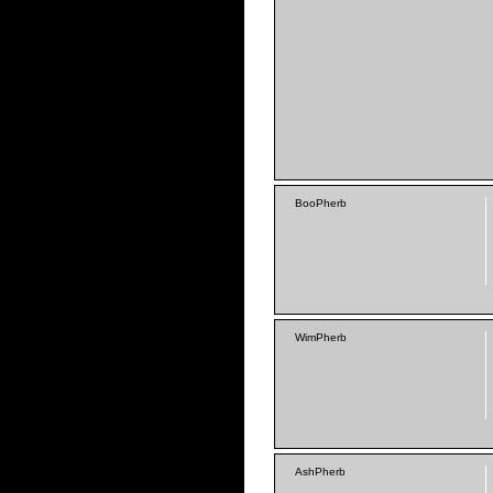
BooPherb
WimPherb
AshPherb