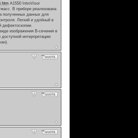
i.htm
А1550 IntroVisor
тмасс. В приборе реализована
ка полученных данных для
онтроля. Легкий и удобный в
й дефектоскопии.
виде изображения B-сечения в
е доступной интерпретацию
ан).