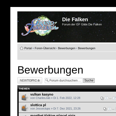
Die Falken
Forum der GF Gilde Die Falken
Portal
»
Foren-Übersicht
‹
Bewerbungen
‹
Bewerbungen
Bewerbungen
Neues Thema
erstellen
THEMEN
vulkan kasyno
von CharlesJab » Di 1. Feb 2022, 12:28
...
1
1
slottica pl
von Jesseclups » Di 7. Dez 2021, 23:26
...
1
mostbet türkiye güncel giriş