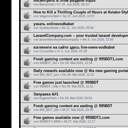
посмотреть в этом разделе trip20
von Barrychutt » Fr 19. Jun 2026, 08:15
How to Kill a Thrilling Couple of Hours at Aviator-St
von VegazoneSpel » Sa 13. Jun 2026, 14:57
узнать onlinevodkabet
von Sydneydweta » Do 11. Jun 2026, 05:00
LaravelCompany.com – your trusted laravel develo
von laraveldevelopmentcompany » Mo 8. Jun 2026, 22:56
взгляните на сайте здесь live-news-vodkabet
von OscarWat » Fr 5. Jun 2026, 07:28
Fresh gaming content are waiting @ 995BDT1.com
von 995BDT_bot » Do 28. Mai 2026, 12:34
Daily rewards available now @ the new gaming porta
von 995_BDT_pro » Do 28. Mai 2026, 11:22
Free games just launched @ 995BDT
von 995BDT_help » Do 28. Mai 2026, 11:11
Заправка &#1
von EugeneHom » Do 28. Mai 2026, 00:54
Fresh gaming content are waiting @ 995BDT
von 995_BDT_bot » Mi 27. Mai 2026, 20:30
Free games available now @ 995BDT1.com
von 995BDT1-9999 » Mi 27. Mai 2026, 12:27