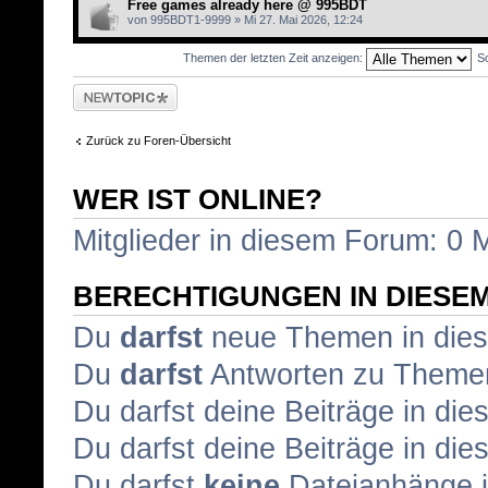
Free games already here @ 995BDT
von 995BDT1-9999 » Mi 27. Mai 2026, 12:24
Themen der letzten Zeit anzeigen:
So
Neues Thema
erstellen
Zurück zu Foren-Übersicht
WER IST ONLINE?
Mitglieder in diesem Forum: 0 
BERECHTIGUNGEN IN DIESE
Du
darfst
neue Themen in dies
Du
darfst
Antworten zu Themen
Du darfst deine Beiträge in d
Du darfst deine Beiträge in d
Du darfst
keine
Dateianhänge i