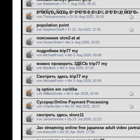
von Rafaelmah » Fr 7. Aug 2026, 05:32
ÐºÑ€ÑƒÐ¿ÑŒÐµ Ð² ÐºÐ°Ð·Ð¸Ð½Ð¾ Ð°Ð´Ð¼Ð¸Ñ€Ð°Ð»
von Thomasscemy » Di 16. Aug 2022, 19:18
1
population point
von StephenOdoff » Fr 22. Jul 2022, 11:35
1
пояснения slon2-at at
von DexterSmist » Mo 3. Aug 2026, 15:53
подробнее trip77 my
von MichaelFrunc » Mo 3. Aug 2026, 09:08
можно проверить ЗДЕСЬ trip77 my
von Basilhex » Mo 3. Aug 2026, 07:03
Смотреть здесь trip77 my
von MichaelFrunc » Mo 3. Aug 2026, 02:05
iq option em curitiba
von WilliamDrubs » Mi 4. Apr 2018, 22:45
1
Cycopay:Online Payment Processing
von CharlesSen » Mo 30. Mai 2022, 18:37
1
смотреть здесь slonz11
von JamarSmona » Do 23. Jul 2026, 22:22
Jav streaming online free japanese adult video javtrai
von letacx60 » Do 25. Apr 2024, 17:38