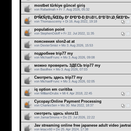
mostbet türkiye güncel giriş
von Rafaelmah » Fr 7. Aug 2026, 05:32
ÐºÑ€ÑƒÐ¿ÑŒÐµ Ð² ÐºÐ°Ð·Ð¸Ð½Ð¾ Ð°Ð´Ð¼Ð¸Ñ€Ð°Ð»
von Thomasscemy » Di 16. Aug 2022, 19:18
1
population point
von StephenOdoff » Fr 22. Jul 2022, 11:35
1
пояснения slon2-at at
von DexterSmist » Mo 3. Aug 2026, 15:53
подробнее trip77 my
von MichaelFrunc » Mo 3. Aug 2026, 09:08
можно проверить ЗДЕСЬ trip77 my
von Basilhex » Mo 3. Aug 2026, 07:03
Смотреть здесь trip77 my
von MichaelFrunc » Mo 3. Aug 2026, 02:05
iq option em curitiba
von WilliamDrubs » Mi 4. Apr 2018, 22:45
1
Cycopay:Online Payment Processing
von CharlesSen » Mo 30. Mai 2022, 18:37
1
смотреть здесь slonz11
von JamarSmona » Do 23. Jul 2026, 22:22
Jav streaming online free japanese adult video javtrai
von letacx60 » Do 25. Apr 2024, 17:38