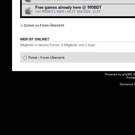
Free games already here @ 995BDT
von 995BDT1-9999 » Mi 27. Mai 2026, 12:24
Zurück zu Foren-Übersicht
WER IST ONLINE?
Mitglieder in diesem Forum: 0 Mitglieder und 1 Gast
Portal
»
Foren-Übersicht
Powered by
phpBB
©
ProNi
Deutsche 