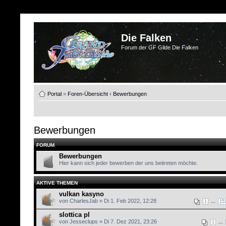
Die Falken
Forum der GF Gilde Die Falken
Portal
»
Foren-Übersicht
‹
Bewerbungen
Bewerbungen
FORUM
Bewerbungen
Hier kann sich jeder bewerben der uns beitreten möchte.
AKTIVE THEMEN
vulkan kasyno
von CharlesJab » Di 1. Feb 2022, 12:28
...
1
15
slottica pl
von Jesseclups » Di 7. Dez 2021, 23:26
...
1