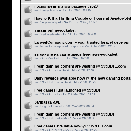
посмотреть в этом разделе trip20
von Barrychutt » Fr 19. Jun 2026, 08:15
How to Kill a Thrilling Couple of Hours at Aviator-St
von VegazoneSpel » Sa 13. Jun 2026, 14:57
узнать onlinevodkabet
von Sydneydweta » Do 11. Jun 2026, 05:00
LaravelCompany.com – your trusted laravel develo
von laraveldevelopmentcompany » Mo 8. Jun 2026, 22:56
взгляните на сайте здесь live-news-vodkabet
von OscarWat » Fr 5. Jun 2026, 07:28
Fresh gaming content are waiting @ 995BDT1.com
von 995BDT_bot » Do 28. Mai 2026, 12:34
Daily rewards available now @ the new gaming porta
von 995_BDT_pro » Do 28. Mai 2026, 11:22
Free games just launched @ 995BDT
von 995BDT_help » Do 28. Mai 2026, 11:11
Заправка &#1
von EugeneHom » Do 28. Mai 2026, 00:54
Fresh gaming content are waiting @ 995BDT
von 995_BDT_bot » Mi 27. Mai 2026, 20:30
Free games available now @ 995BDT1.com
von 995BDT1-9999 » Mi 27. Mai 2026, 12:27