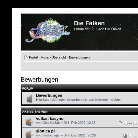
Die Falken
Forum der GF Gilde Die Falken
Portal
»
Foren-Übersicht
‹
Bewerbungen
Bewerbungen
FORUM
Bewerbungen
Hier kann sich jeder bewerben der uns beitreten möchte.
AKTIVE THEMEN
vulkan kasyno
von CharlesJab » Di 1. Feb 2022, 12:28
...
1
15
slottica pl
von Jesseclups » Di 7. Dez 2021, 23:26
...
1