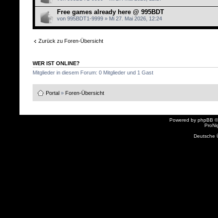
Free games already here @ 995BDT
von 995BDT1-9999 » Mi 27. Mai 2026, 12:24
Zurück zu Foren-Übersicht
WER IST ONLINE?
Mitglieder in diesem Forum: 0 Mitglieder und 1 Gast
Portal
»
Foren-Übersicht
Powered by
phpBB
©
ProNi
Deutsche 