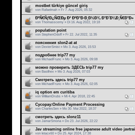
mostbet türkiye güncel giriş
von Rafaelmah » Fr 7. Aug 2026, 05:32
ÐºÑ€ÑƒÐ¿ÑŒÐµ Ð² ÐºÐ°Ð·Ð¸Ð½Ð¾ Ð°Ð´Ð¼Ð¸Ñ€Ð°Ð»
von Thomasscemy » Di 16. Aug 2022, 19:18
1
population point
von StephenOdoff » Fr 22. Jul 2022, 11:35
1
пояснения slon2-at at
von DexterSmist » Mo 3. Aug 2026, 15:53
подробнее trip77 my
von MichaelFrunc » Mo 3. Aug 2026, 09:08
можно проверить ЗДЕСЬ trip77 my
von Basilhex » Mo 3. Aug 2026, 07:03
Смотреть здесь trip77 my
von MichaelFrunc » Mo 3. Aug 2026, 02:05
iq option em curitiba
von WilliamDrubs » Mi 4. Apr 2018, 22:45
1
Cycopay:Online Payment Processing
von CharlesSen » Mo 30. Mai 2022, 18:37
1
смотреть здесь slonz11
von JamarSmona » Do 23. Jul 2026, 22:22
Jav streaming online free japanese adult video javtrai
von letacx60 » Do 25. Apr 2024, 17:38