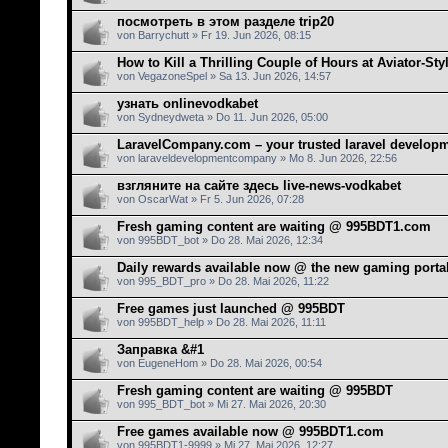
посмотреть в этом разделе trip20
von Barrychutt » Fr 19. Jun 2026, 08:15
How to Kill a Thrilling Couple of Hours at Aviator-St
von VegazoneSpel » Sa 13. Jun 2026, 14:57
узнать onlinevodkabet
von Sydneydweta » Do 11. Jun 2026, 05:00
LaravelCompany.com – your trusted laravel develo
von laraveldevelopmentcompany » Mo 8. Jun 2026, 22:56
взгляните на сайте здесь live-news-vodkabet
von OscarWat » Fr 5. Jun 2026, 07:28
Fresh gaming content are waiting @ 995BDT1.com
von 995BDT_bot » Do 28. Mai 2026, 12:34
Daily rewards available now @ the new gaming porta
von 995_BDT_pro » Do 28. Mai 2026, 11:22
Free games just launched @ 995BDT
von 995BDT_help » Do 28. Mai 2026, 11:11
Заправка &#1
von EugeneHom » Do 28. Mai 2026, 00:54
Fresh gaming content are waiting @ 995BDT
von 995_BDT_bot » Mi 27. Mai 2026, 20:30
Free games available now @ 995BDT1.com
von 995BDT1-9999 » Mi 27. Mai 2026, 12:27