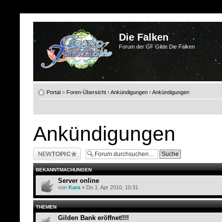
Die Falken
Forum der GF Gilde Die Falken
Portal
»
Foren-Übersicht
‹
Ankündigungen
‹
Ankündigungen
Ankündigungen
Neues Thema
erstellen
BEKANNTMACHUNGEN
Server online
von
Kara
» Do 1. Apr 2010, 10:31
THEMEN
Gilden Bank eröffnet!!!!