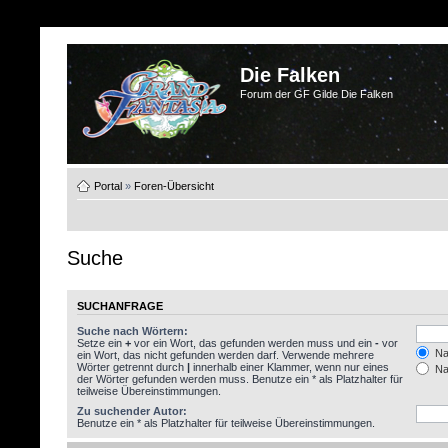
Die Falken
Forum der GF Gilde Die Falken
Portal
»
Foren-Übersicht
Suche
SUCHANFRAGE
Suche nach Wörtern:
Setze ein
+
vor ein Wort, das gefunden werden muss und ein
-
vor
Nac
ein Wort, das nicht gefunden werden darf. Verwende mehrere
Wörter getrennt durch
|
innerhalb einer Klammer, wenn nur eines
Nac
der Wörter gefunden werden muss. Benutze ein * als Platzhalter für
teilweise Übereinstimmungen.
Zu suchender Autor:
Benutze ein * als Platzhalter für teilweise Übereinstimmungen.