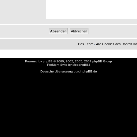
Das Team
•
Alle Cookies des Boards l
Powered by
phpBB
© 2000, 2002, 2005, 2007 phpBB Group
ProNight Style by
ModphpBB3
Deutsche Übersetzung durch
phpBB.de