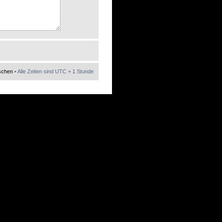
öschen
• Alle Zeiten sind UTC + 1 Stunde