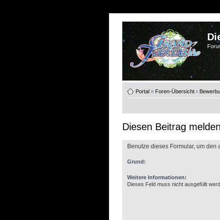
Di
Foru
Portal
»
Foren-Übersicht
‹
Bewerb
Diesen Beitrag melde
Benutze dieses Formular, um den a
Grund:
Weitere Informationen:
Dieses Feld muss nicht ausgefüllt wer