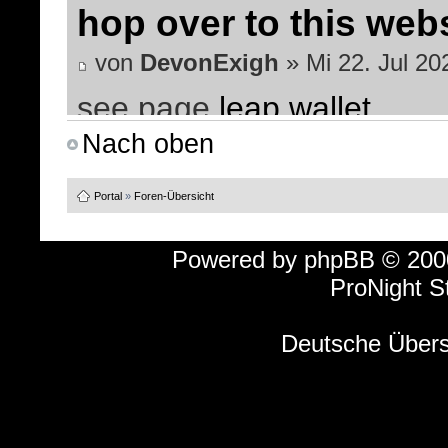
hop over to this web
von
DevonExigh
» Mi 22. Jul 20
see page
leap wallet
Nach oben
каталог bb2web at
Portal
»
Foren-Übersicht
von
KevinHom
» Do 16. Jul 2026
ссылка на сайт
блекспру
Powered by
phpBB
© 2000
ProNight S
продолжить
Deutsche Über
von
JeffreyMycle
» Mi 1. Jul 202
проверить сайт
https://tr
взгляните на сайте 