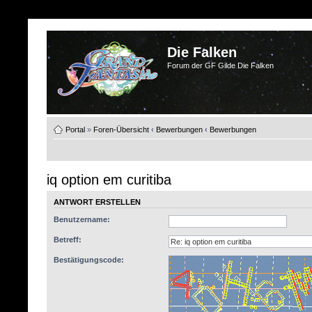
Die Falken
Forum der GF Gilde Die Falken
Portal
»
Foren-Übersicht
‹
Bewerbungen
‹
Bewerbungen
iq option em curitiba
ANTWORT ERSTELLEN
Benutzername:
Betreff:
Bestätigungscode: