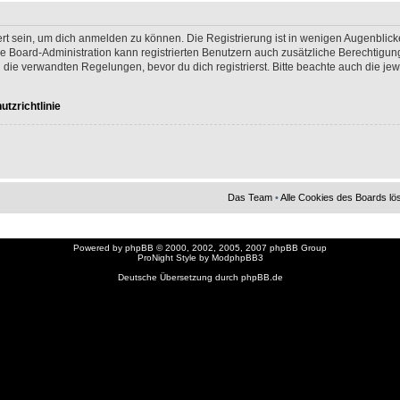
rt sein, um dich anmelden zu können. Die Registrierung ist in wenigen Augenblicken
ie Board-Administration kann registrierten Benutzern auch zusätzliche Berechtigun
e verwandten Regelungen, bevor du dich registrierst. Bitte beachte auch die jew
tzrichtlinie
Das Team
•
Alle Cookies des Boards l
Powered by
phpBB
© 2000, 2002, 2005, 2007 phpBB Group
ProNight Style by
ModphpBB3
Deutsche Übersetzung durch
phpBB.de