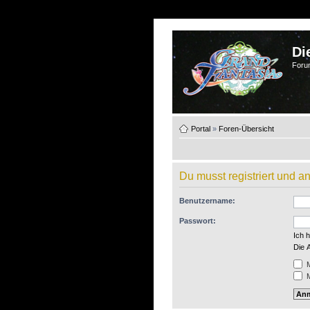
Di
Foru
Portal
»
Foren-Übersicht
Du musst registriert und 
Benutzername:
Passwort:
Ich 
Die 
M
M