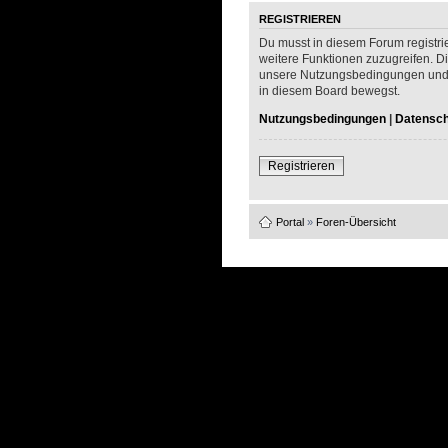
REGISTRIEREN
Du musst in diesem Forum registrie
weitere Funktionen zuzugreifen. D
unsere Nutzungsbedingungen und di
in diesem Board bewegst.
Nutzungsbedingungen
|
Datenschu
Registrieren
Portal
»
Foren-Übersicht