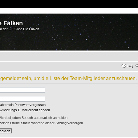
e Falken
m der GF Gilde Die Falken
FAQ
angemeldet sein, um die Liste der Team-Mitglieder anzuschauen.
habe mein Passwort vergessen
Aktivierungs-E-Mail erneut senden
ich bei jedem Besuch automatisch anmelden
einen Online-Status während dieser Sitzung verbergen