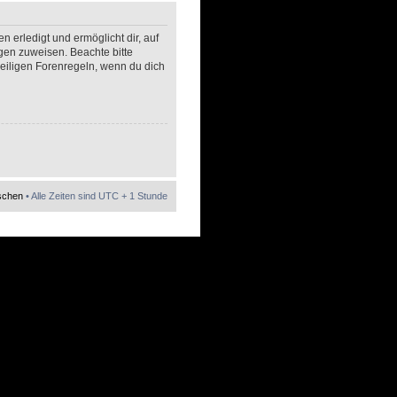
 erledigt und ermöglicht dir, auf
gen zuweisen. Beachte bitte
eiligen Forenregeln, wenn du dich
öschen
• Alle Zeiten sind UTC + 1 Stunde